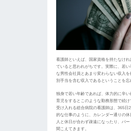
看護師といえば、国家資格を持たなけれ
ていると思われがちです。実際に、若い
な男性会社員とあまり変わらない収入を
別手当を含む収入であるということを忘
独身で若い年齢であれば、体力的に辛い
育児をするとこのような勤務形態で続け
受け入れる総合病院の看護師は、365日
的な仕事のように、カレンダー通りの休
人と休日が合わず疎遠になったり、パー
聞こえてきます。