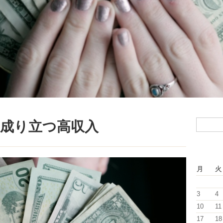
成り立つ高収入
月
火
3
4
10
11
17
18