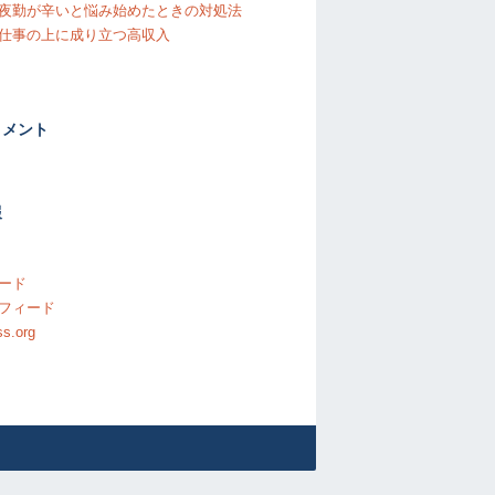
夜勤が辛いと悩み始めたときの対処法
仕事の上に成り立つ高収入
コメント
報
ード
フィード
s.org