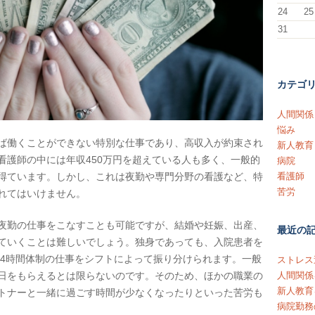
24
25
31
カテゴ
人間関係
悩み
ば働くことができない特別な仕事であり、高収入が約束され
新人教育
看護師の中には年収450万円を超えている人も多く、一般的
病院
看護師
得ています。しかし、これは夜勤や専門分野の看護など、特
苦労
れてはいけません。
夜勤の仕事をこなすことも可能ですが、結婚や妊娠、出産、
最近の
ていくことは難しいでしょう。独身であっても、入院患者を
24時間体制の仕事をシフトによって振り分けられます。一般
ストレス
人間関係
日をもらえるとは限らないのです。そのため、ほかの職業の
新人教育
トナーと一緒に過ごす時間が少なくなったりといった苦労も
病院勤務